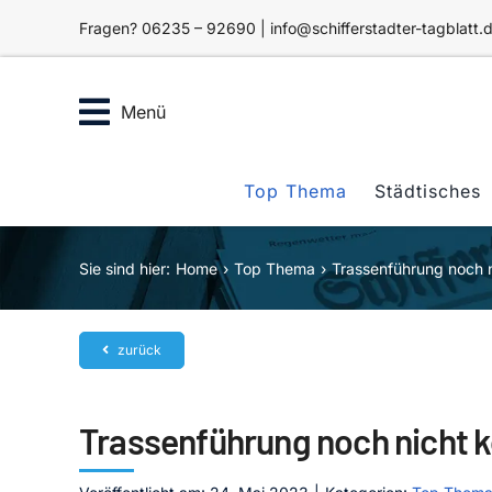
Zum
Fragen? 06235 – 92690 | info@schifferstadter-tagblatt.
Inhalt
springen
Menü
Top Thema
Städtisches
Sie sind hier:
Home
Top Thema
Trassenführung noch n
zurück
Trassenführung noch nicht 