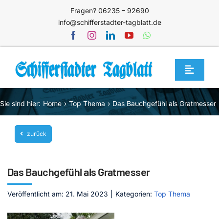
Zum
Fragen? 06235 – 92690
Inhalt
info@schifferstadter-tagblatt.de
springen
Toggle
Navigat
Home
Sie sind hier:
Home
Top Thema
Das Bauchgefühl als Gratmesser
Themen
zurück
Blog
Unternehmen
Das Bauchgefühl als Gratmesser
Service
Veröffentlicht am: 21. Mai 2023
|
Kategorien:
Top Thema
Mediathek
Jetzt abonnieren