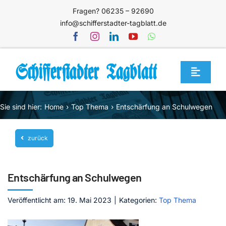
Zum
Fragen? 06235 – 92690
Inhalt
info@schifferstadter-tagblatt.de
springen
Toggle
Navigat
Home
Sie sind hier:
Home
Top Thema
Entschärfung an Schulwegen
Themen
zurück
Blog
Unternehmen
Entschärfung an Schulwegen
Service
Veröffentlicht am: 19. Mai 2023
|
Kategorien:
Top Thema
Mediathek
Jetzt abonnieren