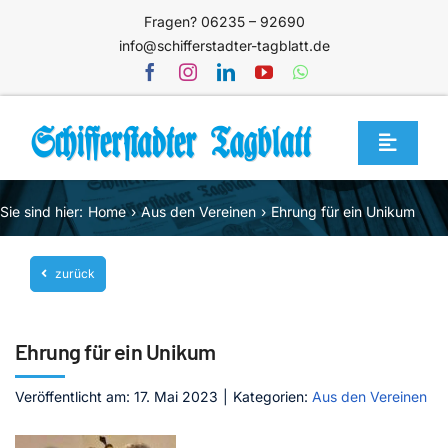
Zum
Fragen? 06235 – 92690
Inhalt
info@schifferstadter-tagblatt.de
springen
Toggle
Navigat
Home
Sie sind hier:
Home
Aus den Vereinen
Ehrung für ein Unikum
Themen
zurück
Blog
Unternehmen
Ehrung für ein Unikum
Service
Veröffentlicht am: 17. Mai 2023
|
Kategorien:
Aus den Vereinen
Mediathek
Jetzt abonnieren