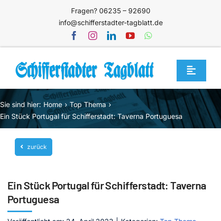
Zum
Fragen? 06235 – 92690
Inhalt
info@schifferstadter-tagblatt.de
springen
Toggle
Navigat
Home
Sie sind hier:
Home
Top Thema
Themen
Ein Stück Portugal für Schifferstadt: Taverna Portuguesa
Blog
zurück
Unternehmen
Service
Ein Stück Portugal für Schifferstadt: Taverna
Mediathek
Portuguesa
Jetzt abonnieren