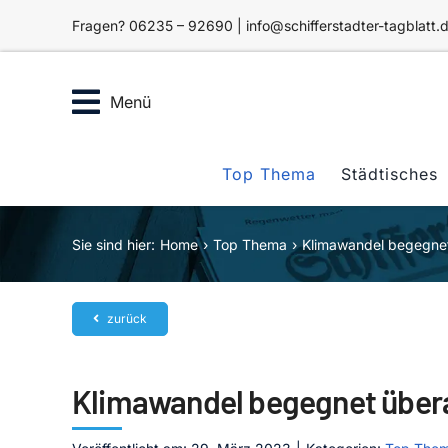
Zum
Fragen? 06235 – 92690 | info@schifferstadter-tagblatt.
Inhalt
springen
Menü
Top Thema
Städtisches
Sie sind hier:
Home
Top Thema
Klimawandel begegnet
zurück
Klimawandel begegnet übera