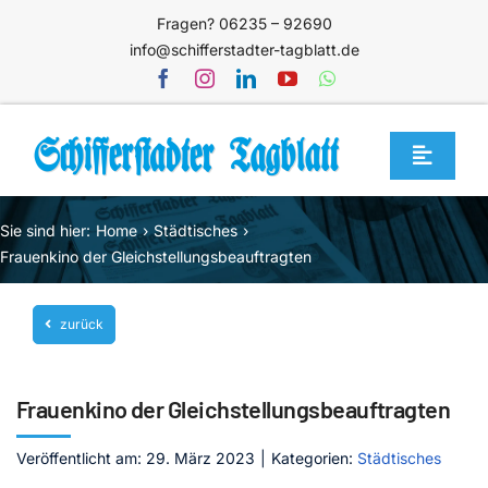
Zum
Fragen? 06235 – 92690
Inhalt
info@schifferstadter-tagblatt.de
springen
Toggle
Navigat
Home
Sie sind hier:
Home
Städtisches
Themen
Frauenkino der Gleichstellungsbeauftragten
Blog
zurück
Unternehmen
Service
Frauenkino der Gleichstellungsbeauftragten
Mediathek
Veröffentlicht am: 29. März 2023
|
Kategorien:
Städtisches
Jetzt abonnieren