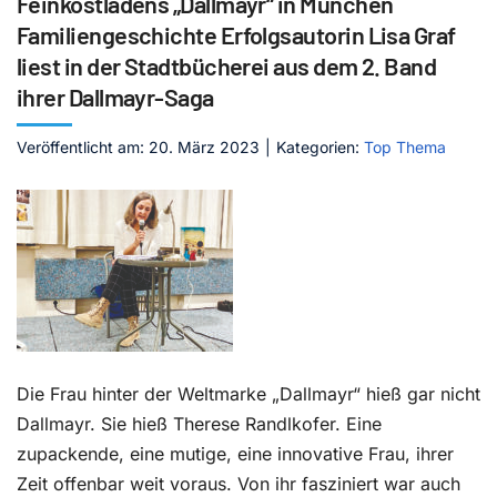
Feinkostladens „Dallmayr“ in München
Familiengeschichte Erfolgsautorin Lisa Graf
Kontakt
liest in der Stadtbücherei aus dem 2. Band
ihrer Dallmayr-Saga
Veröffentlicht am: 20. März 2023
|
Kategorien:
Top Thema
Die Frau hinter der Weltmarke „Dallmayr“ hieß gar nicht
Dallmayr. Sie hieß Therese Randlkofer. Eine
zupackende, eine mutige, eine innovative Frau, ihrer
Zeit offenbar weit voraus. Von ihr fasziniert war auch