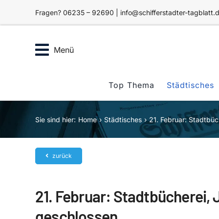
Zum
Fragen? 06235 – 92690 | info@schifferstadter-tagblatt.
Inhalt
springen
Menü
Top Thema
Städtisches
Sie sind hier:
Home
Städtisches
21. Februar: Stadtbü
zurück
21. Februar: Stadtbücherei,
geschlossen