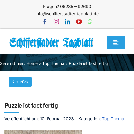
Zum
Fragen? 06235 – 92690
Inhalt
info@schifferstadter-tagblatt.de
springen
Toggle
Navigat
Home
Sie sind hier:
Home
Top Thema
Puzzle ist fast fertig
Themen
zurück
Blog
Unternehmen
Puzzle ist fast fertig
Service
Veröffentlicht am: 10. Februar 2023
|
Kategorien:
Top Thema
Mediathek
Jetzt abonnieren