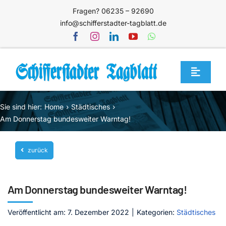
Zum
Fragen? 06235 – 92690
Inhalt
info@schifferstadter-tagblatt.de
springen
Toggle
Navigat
Home
Sie sind hier:
Home
Städtisches
Themen
Am Donnerstag bundesweiter Warntag!
Blog
zurück
Unternehmen
Service
Am Donnerstag bundesweiter Warntag!
Mediathek
Veröffentlicht am: 7. Dezember 2022
|
Kategorien:
Städtisches
Jetzt abonnieren