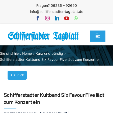
Zum
Fragen? 06235 – 92690
Inhalt
info@schifferstadter-tagblatt.de
springen
Toggle
Navigat
Home
Sie sind hier:
Home
Kurz und bündig
Themen
Schifferstadter Kultband Six Favour Five lädt zum Konzert ein
Blog
zurück
Unternehmen
Service
Schifferstadter Kultband Six Favour Five lädt
Mediathek
zum Konzert ein
Jetzt abonnieren