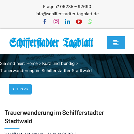
Zum
Fragen? 06235 – 92690
Inhalt
info@schifferstadter-tagblatt.de
springen
Toggle
Navigat
Home
Sie sind hier:
Home
Kurz und bündig
Themen
Trauerwanderung im Schifferstadter Stadtwald
Blog
zurück
Unternehmen
Service
Trauerwanderung im Schifferstadter
Mediathek
Stadtwald
Jetzt abonnieren