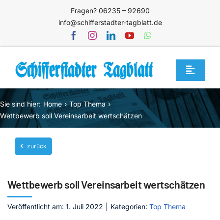
Zum
Fragen? 06235 – 92690
Inhalt
info@schifferstadter-tagblatt.de
springen
Toggle
Navigat
Home
Sie sind hier:
Home
Top Thema
Themen
Wettbewerb soll Vereinsarbeit wertschätzen
Blog
zurück
Unternehmen
Service
Wettbewerb soll Vereinsarbeit wertschätzen
Mediathek
Veröffentlicht am: 1. Juli 2022
|
Kategorien:
Top Thema
Jetzt abonnieren