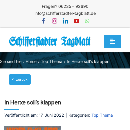
Zum
Fragen? 06235 – 92690
Inhalt
info@schifferstadter-tagblatt.de
springen
Toggle
Navigat
Home
Sie sind hier:
Home
Top Thema
In Herxe soll’s klappen
Themen
zurück
Blog
Unternehmen
In Herxe soll’s klappen
Service
Veröffentlicht am: 17. Juni 2022
|
Kategorien:
Top Thema
Mediathek
Jetzt abonnieren