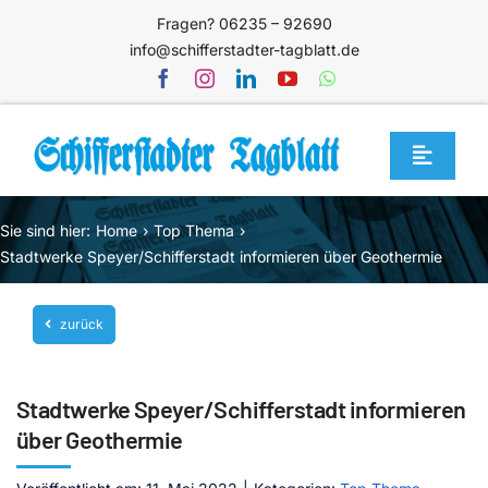
Zum
Fragen? 06235 – 92690
Inhalt
info@schifferstadter-tagblatt.de
springen
Toggle
Navigat
Home
Sie sind hier:
Home
Top Thema
Themen
Stadtwerke Speyer/Schifferstadt informieren über Geothermie
Blog
zurück
Unternehmen
Service
Stadtwerke Speyer/Schifferstadt informieren
Mediathek
über Geothermie
Jetzt abonnieren