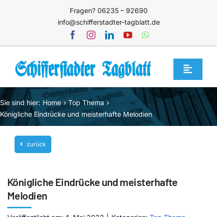
Zum
Fragen? 06235 – 92690
Inhalt
info@schifferstadter-tagblatt.de
springen
Toggle
Navigat
Home
Sie sind hier:
Home
Top Thema
Themen
Königliche Eindrücke und meisterhafte Melodien
Blog
zurück
Unternehmen
Service
Königliche Eindrücke und meisterhafte
Mediathek
Melodien
Jetzt abonnieren