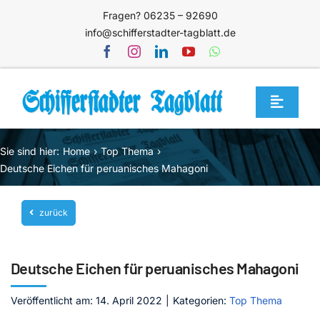
Zum
Fragen? 06235 – 92690
Inhalt
info@schifferstadter-tagblatt.de
springen
Toggle
Navigat
Home
Sie sind hier:
Home
Top Thema
Themen
Deutsche Eichen für peruanisches Mahagoni
Blog
zurück
Unternehmen
Service
Deutsche Eichen für peruanisches Mahagoni
Mediathek
Veröffentlicht am: 14. April 2022
|
Kategorien:
Top Thema
Jetzt abonnieren