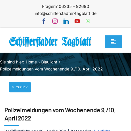
Zum
Fragen? 06235 – 92690
Inhalt
info@schifferstadter-tagblatt.de
springen
Toggle
Navigat
Home
Sie sind hier:
Home
Blaulicht
Themen
Polizeimeldungen vom Wochenende 9./10. April 2022
Blog
zurück
Unternehmen
Service
Polizeimeldungen vom Wochenende 9./10.
Mediathek
April 2022
Jetzt abonnieren