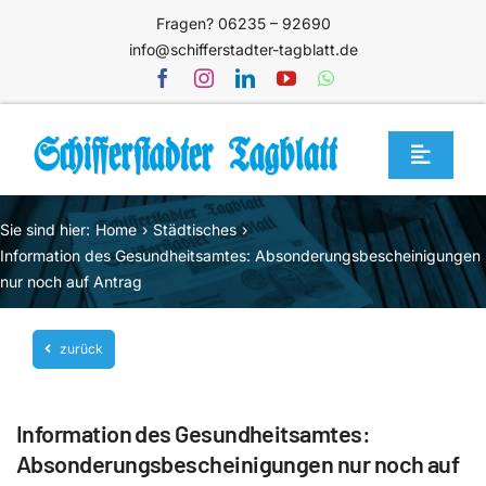
Zum
Fragen? 06235 – 92690
Inhalt
info@schifferstadter-tagblatt.de
springen
Toggle
Navigat
Home
Sie sind hier:
Home
Städtisches
Themen
Information des Gesundheitsamtes: Absonderungsbescheinigungen
nur noch auf Antrag
Blog
Unternehmen
zurück
Service
Information des Gesundheitsamtes:
Mediathek
Absonderungsbescheinigungen nur noch auf
Jetzt abonnieren