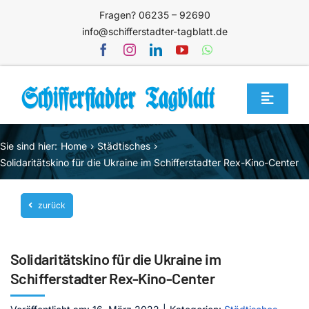
Zum
Fragen? 06235 – 92690
Inhalt
info@schifferstadter-tagblatt.de
springen
Toggle
Navigat
Home
Sie sind hier:
Home
Städtisches
Themen
Solidaritätskino für die Ukraine im Schifferstadter Rex-Kino-Center
Blog
zurück
Unternehmen
Service
Solidaritätskino für die Ukraine im
Mediathek
Schifferstadter Rex-Kino-Center
Jetzt abonnieren