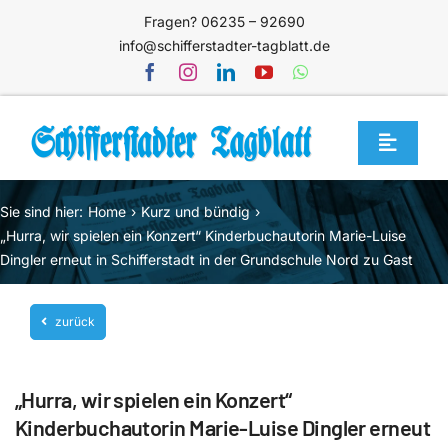
Zum
Fragen? 06235 – 92690
Inhalt
info@schifferstadter-tagblatt.de
springen
Toggle
Navigat
Home
Sie sind hier:
Home
Kurz und bündig
Themen
„Hurra, wir spielen ein Konzert“ Kinderbuchautorin Marie-Luise
Dingler erneut in Schifferstadt in der Grundschule Nord zu Gast
Blog
Unternehmen
zurück
Service
„Hurra, wir spielen ein Konzert“
Mediathek
Kinderbuchautorin Marie-Luise Dingler erneut
Jetzt abonnieren