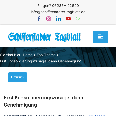
Zum
Fragen? 06235 – 92690
Inhalt
info@schifferstadter-tagblatt.de
springen
Toggle
Navigat
Home
Sie sind hier:
Home
Top Thema
Themen
Erst Konsolidierungszusage, dann Genehmigung
Blog
zurück
Unternehmen
Service
Erst Konsolidierungszusage, dann
Mediathek
Genehmigung
Jetzt abonnieren