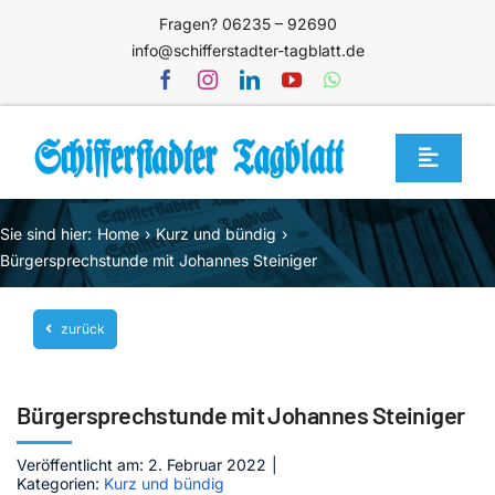
Zum
Fragen? 06235 – 92690
Inhalt
info@schifferstadter-tagblatt.de
springen
Toggle
Navigat
Home
Sie sind hier:
Home
Kurz und bündig
Themen
Bürgersprechstunde mit Johannes Steiniger
Blog
zurück
Unternehmen
Service
Bürgersprechstunde mit Johannes Steiniger
Mediathek
Veröffentlicht am: 2. Februar 2022
|
Kategorien:
Kurz und bündig
Jetzt abonnieren