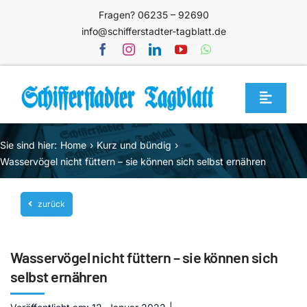
Zum
Fragen? 06235 – 92690
Inhalt
info@schifferstadter-tagblatt.de
springen
Toggle
Navigat
Home
Sie sind hier:
Home
Kurz und bündig
Themen
Wasservögel nicht füttern – sie können sich selbst ernähren
Blog
zurück
Unternehmen
Service
Wasservögel nicht füttern – sie können sich
Mediathek
selbst ernähren
Jetzt abonnieren