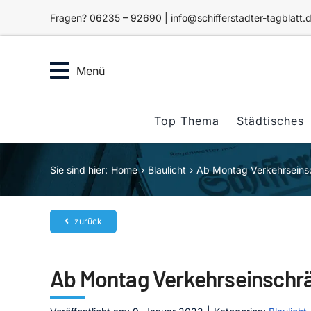
Zum
Fragen? 06235 – 92690 | info@schifferstadter-tagblatt.
Inhalt
springen
Menü
Top Thema
Städtisches
Sie sind hier:
Home
Blaulicht
Ab Montag Verkehrseins
zurück
Ab Montag Verkehrseinschrä