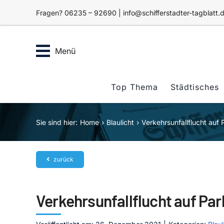
Zum
Fragen? 06235 – 92690 | info@schifferstadter-tagblatt.
Inhalt
springen
Menü
Top Thema
Städtisches
Sie sind hier:
Home
Blaulicht
Verkehrsunfallflucht auf 
zurück
Verkehrsunfallflucht auf Par