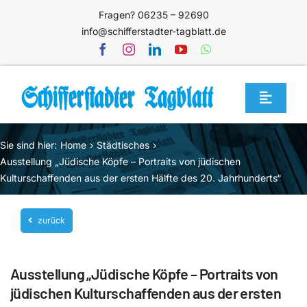
Zum
Fragen? 06235 – 92690
Inhalt
info@schifferstadter-tagblatt.de
springen
Toggle
Navigat
Home
Sie sind hier:
Home
Städtisches
Themen
Ausstellung „Jüdische Köpfe – Portraits von jüdischen
Kulturschaffenden aus der ersten Hälfte des 20. Jahrhunderts“
Blog
Unternehmen
zurück
Service
Ausstellung „Jüdische Köpfe – Portraits von
Mediathek
jüdischen Kulturschaffenden aus der ersten
Jetzt abonnieren