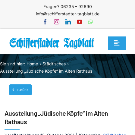
Zum
Fragen? 06235 – 92690
Inhalt
info@schifferstadter-tagblatt.de
springen
Toggle
Navigat
Home
Sie sind hier:
Home
Städtisches
Themen
Ausstellung „Jüdische Köpfe“ im Alten Rathaus
Blog
zurück
Unternehmen
Service
Ausstellung „Jüdische Köpfe“ im Alten
Mediathek
Rathaus
Jetzt abonnieren