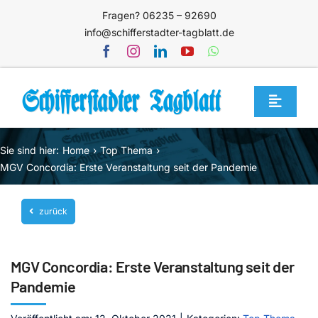
Zum
Fragen? 06235 – 92690
Inhalt
info@schifferstadter-tagblatt.de
springen
Toggle
Navigat
Home
Sie sind hier:
Home
Top Thema
Themen
MGV Concordia: Erste Veranstaltung seit der Pandemie
Blog
zurück
Unternehmen
Service
MGV Concordia: Erste Veranstaltung seit der
Mediathek
Pandemie
Jetzt abonnieren