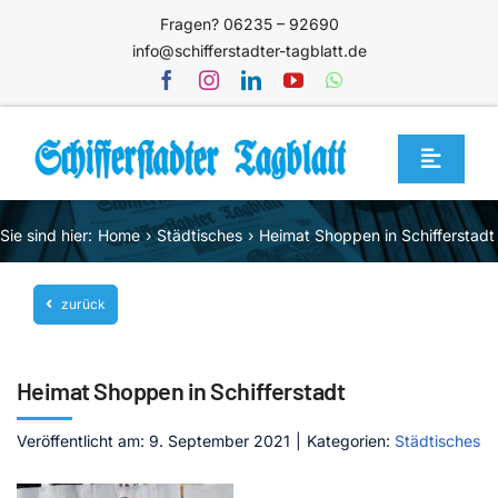
Zum
Fragen? 06235 – 92690
Inhalt
info@schifferstadter-tagblatt.de
springen
Toggle
Navigat
Home
Sie sind hier:
Home
Städtisches
Heimat Shoppen in Schifferstadt
Themen
zurück
Blog
Unternehmen
Heimat Shoppen in Schifferstadt
Service
Veröffentlicht am: 9. September 2021
|
Kategorien:
Städtisches
Mediathek
Jetzt abonnieren