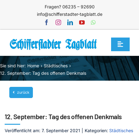
Zum
Fragen? 06235 – 92690
Inhalt
info@schifferstadter-tagblatt.de
springen
Toggle
Navigat
Home
Sie sind hier:
Home
Städtisches
Themen
12. September: Tag des offenen Denkmals
Blog
zurück
Unternehmen
Service
12. September: Tag des offenen Denkmals
Mediathek
Veröffentlicht am: 7. September 2021
|
Kategorien:
Städtisches
Jetzt abonnieren