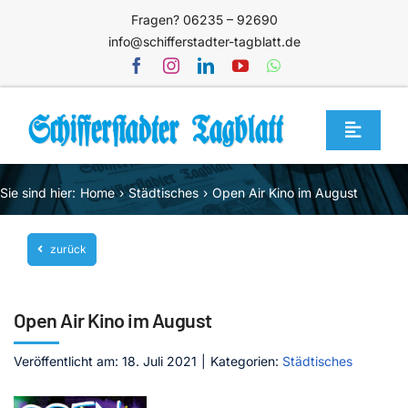
Zum
Fragen? 06235 – 92690
Inhalt
info@schifferstadter-tagblatt.de
springen
Toggle
Navigat
Home
Sie sind hier:
Home
Städtisches
Open Air Kino im August
Themen
zurück
Blog
Unternehmen
Open Air Kino im August
Service
Veröffentlicht am: 18. Juli 2021
|
Kategorien:
Städtisches
Mediathek
Jetzt abonnieren