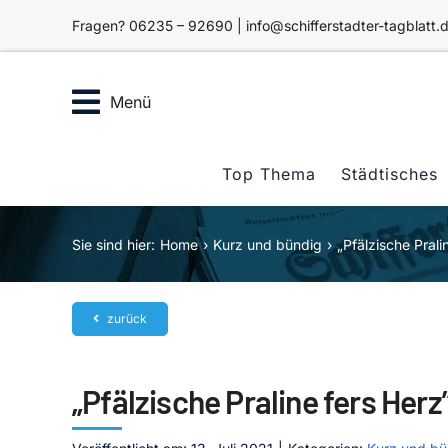
Zum
Fragen? 06235 – 92690 | info@schifferstadter-tagblatt.
Inhalt
springen
Menü
Top Thema
Städtisches
Sie sind hier:
Home
Kurz und bündig
„Pfälzische Prali
zurück
„Pfälzische Praline fers Herz