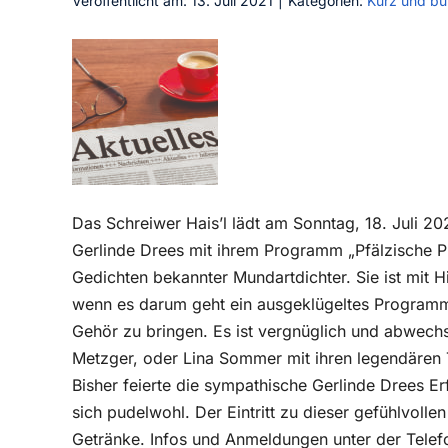
Veröffentlicht am: 13. Juli 2021
|
Kategorien:
Kurz und bü
Das Schreiwer Hais’l lädt am Sonntag, 18. Juli 202
Gerlinde Drees mit ihrem Programm „Pfälzische Pra
Gedichten bekannter Mundartdichter. Sie ist mit H
wenn es darum geht ein ausgeklügeltes Programm
Gehör zu bringen. Es ist vergnüglich und abwech
Metzger, oder Lina Sommer mit ihren legendären T
Bisher feierte die sympathische Gerlinde Drees Erf
sich pudelwohl. Der Eintritt zu dieser gefühlvollen
Getränke. Infos und Anmeldungen unter der Tel