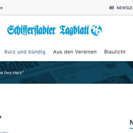
de
NEWSLE
Kurz und bündig
Aus den Vereinen
Blaulicht
ne fers Herz”
”
N