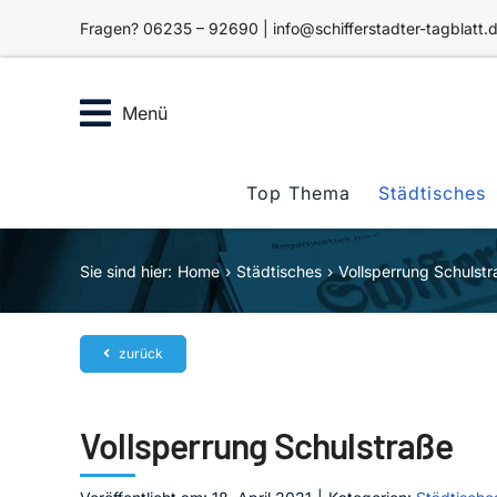
Zum
Fragen? 06235 – 92690 | info@schifferstadter-tagblatt.
Inhalt
springen
Menü
Top Thema
Städtisches
Sie sind hier:
Home
Städtisches
Vollsperrung Schulst
zurück
Vollsperrung Schulstraße