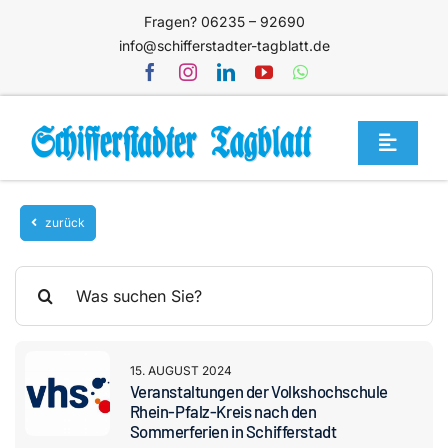
Zum
Fragen? 06235 – 92690
Inhalt
info@schifferstadter-tagblatt.de
springen
Toggle
Navigat
Home
zurück
Themen
Blog
Suche
nach:
Unternehmen
Service
15. AUGUST 2024
Veranstaltungen der Volkshochschule
Mediathek
Rhein-Pfalz-Kreis nach den
Sommerferien in Schifferstadt
Jetzt abonnieren