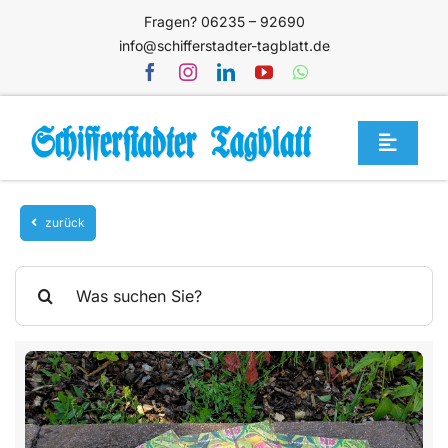
Zum
Fragen? 06235 – 92690
Inhalt
info@schifferstadter-tagblatt.de
springen
Toggle
Navigat
Home
zurück
Themen
Blog
Suche
nach:
Unternehmen
Service
Mediathek
Jetzt abonnieren