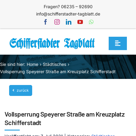
Zum
Fragen? 06235 – 92690
Inhalt
info@schifferstadter-tagblatt.de
springen
Toggle
Navigat
Home
Sie sind hier:
Home
Städtisches
Themen
Vollsperrung Speyerer Straße am Kreuzplatz Schifferstadt
Blog
zurück
Unternehmen
Service
Vollsperrung Speyerer Straße am Kreuzplatz
Mediathek
Schifferstadt
Jetzt abonnieren