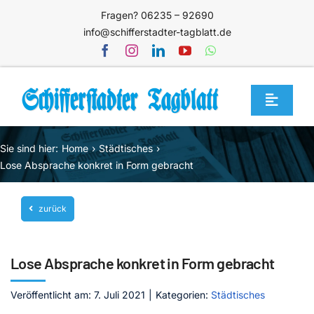
Zum
Fragen? 06235 – 92690
Inhalt
info@schifferstadter-tagblatt.de
springen
Toggle
Navigat
Home
Sie sind hier:
Home
Städtisches
Themen
Lose Absprache konkret in Form gebracht
Blog
zurück
Unternehmen
Service
Lose Absprache konkret in Form gebracht
Mediathek
Veröffentlicht am: 7. Juli 2021
|
Kategorien:
Städtisches
Jetzt abonnieren