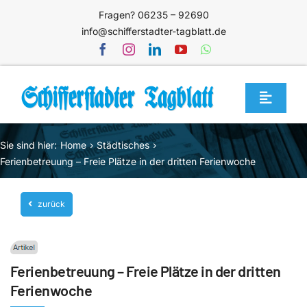
Zum
Fragen? 06235 – 92690
Inhalt
info@schifferstadter-tagblatt.de
springen
Toggle
Navigat
Home
Sie sind hier:
Home
Städtisches
Themen
Ferienbetreuung – Freie Plätze in der dritten Ferienwoche
Blog
zurück
Unternehmen
Service
Ferienbetreuung – Freie Plätze in der dritten
Mediathek
Ferienwoche
Jetzt abonnieren