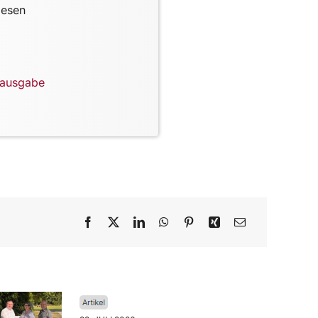
lesen
lausgabe