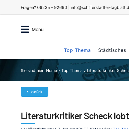
Zum
Fragen? 06235 – 92690 | info@schifferstadter-tagblatt.
Inhalt
springen
Menü
Top Thema
Städtisches
Sie sind hier:
Home
Top Thema
Literaturkritiker Sch
zurück
Literaturkritiker Scheck lo