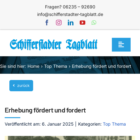
Zum
Fragen? 06235 – 92690
Inhalt
info@schifferstadter-tagblatt.de
springen
Toggle
Navigat
Home
Sie sind hier:
Home
Top Thema
Erhebung fördert und fordert
Themen
zurück
Blog
Unternehmen
Erhebung fördert und fordert
Service
Veröffentlicht am: 6. Januar 2025
|
Kategorien:
Top Thema
Mediathek
Jetzt abonnieren