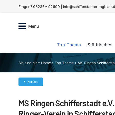
Zum
Fragen? 06235 – 92690 | info@schifferstadter-tagblatt.
Inhalt
springen
Menü
Top Thema
Städtisches
Sie sind hier:
Home
Top Thema
MS Ringen Schifferstad
zurück
MS Ringen Schifferstadt e.V.
Ringer-Verein in Schifferst