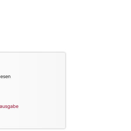
lesen
lausgabe