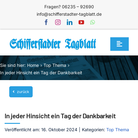
Zum
Fragen? 06235 – 92690
Inhalt
info@schifferstadter-tagblatt.de
springen
Toggle
Navigat
Home
Sie sind hier:
Home
Top Thema
Themen
In jeder Hinsicht ein Tag der Dankbarkeit
Blog
zurück
Unternehmen
Service
In jeder Hinsicht ein Tag der Dankbarkeit
Mediathek
Veröffentlicht am: 16. Oktober 2024
|
Kategorien:
Top Thema
Jetzt abonnieren