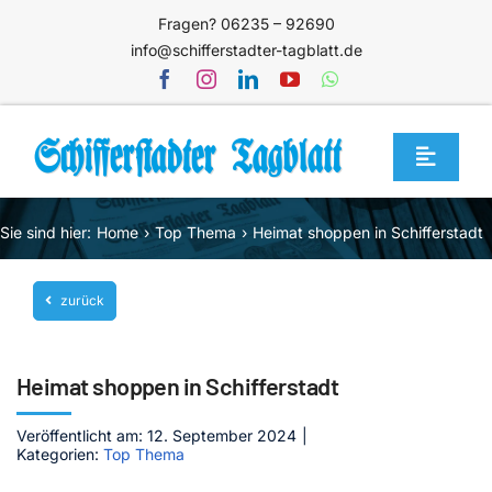
Zum
Fragen? 06235 – 92690
Inhalt
info@schifferstadter-tagblatt.de
springen
Toggle
Navigat
Home
Sie sind hier:
Home
Top Thema
Heimat shoppen in Schifferstadt
Themen
zurück
Blog
Unternehmen
Heimat shoppen in Schifferstadt
Service
Veröffentlicht am: 12. September 2024
|
Mediathek
Kategorien:
Top Thema
Jetzt abonnieren