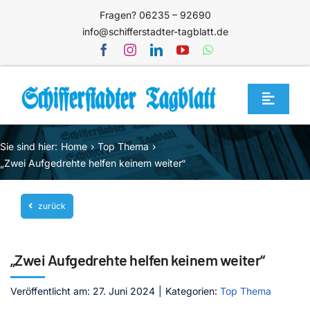
Zum
Fragen? 06235 – 92690
Inhalt
info@schifferstadter-tagblatt.de
springen
Toggle
Navigat
Home
Sie sind hier:
Home
Top Thema
Themen
„Zwei Aufgedrehte helfen keinem weiter“
Blog
zurück
Unternehmen
Service
„Zwei Aufgedrehte helfen keinem weiter“
Mediathek
Veröffentlicht am: 27. Juni 2024
|
Kategorien:
Top Thema
Jetzt abonnieren