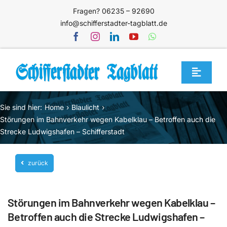
Zum
Fragen? 06235 – 92690
Inhalt
info@schifferstadter-tagblatt.de
springen
Toggle
Navigat
Home
Sie sind hier:
Home
Blaulicht
Themen
Störungen im Bahnverkehr wegen Kabelklau – Betroffen auch die
Strecke Ludwigshafen – Schifferstadt
Blog
Unternehmen
zurück
Service
Störungen im Bahnverkehr wegen Kabelklau –
Mediathek
Betroffen auch die Strecke Ludwigshafen –
Jetzt abonnieren