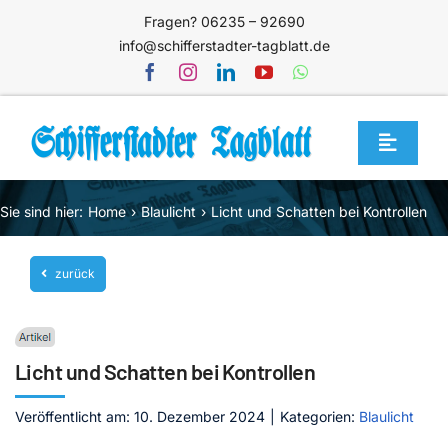
Zum
Fragen? 06235 – 92690
Inhalt
info@schifferstadter-tagblatt.de
springen
Toggle
Navigat
Home
Sie sind hier:
Home
Blaulicht
Licht und Schatten bei Kontrollen
Themen
zurück
Blog
Unternehmen
Service
Licht und Schatten bei Kontrollen
Mediathek
Veröffentlicht am: 10. Dezember 2024
|
Kategorien:
Blaulicht
Jetzt abonnieren