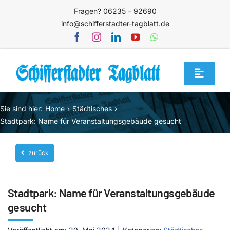
Zum
Fragen? 06235 – 92690
Inhalt
info@schifferstadter-tagblatt.de
springen
Toggle
Navigat
Home
Sie sind hier:
Home
Städtisches
Themen
Stadtpark: Name für Veranstaltungsgebäude gesucht
Blog
zurück
Unternehmen
Service
Stadtpark: Name für Veranstaltungsgebäude
Mediathek
gesucht
Jetzt abonnieren