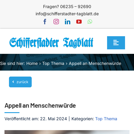
Zum
Fragen? 06235 – 92690
Inhalt
info@schifferstadter-tagblatt.de
springen
Toggle
Navigat
Home
Sie sind hier:
Home
Top Thema
Appell an Menschenwürde
Themen
zurück
Blog
Unternehmen
Appell an Menschenwürde
Service
Veröffentlicht am: 22. Mai 2024
|
Kategorien:
Top Thema
Mediathek
Jetzt abonnieren